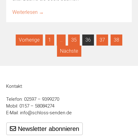
Weiterlesen
→
Seitennummerierung
Vorherige
1
…
35
36
37
38
der
Nächste
Beiträge
Kontakt:
Telefon: 02597 – 9399270
Mobil: 0157 – 58084274
E-Mail:
info@schloss-senden.de
Newsletter abonnieren